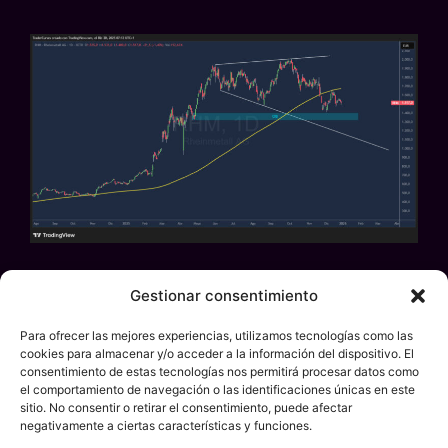
Gestionar consentimiento
La acción del gigante de defensa alemán se
encuentra «en el filo de la navaja» en este
Para ofrecer las mejores experiencias, utilizamos tecnologías como las
arranque de año. Tras corregir con fuerza
cookies para almacenar y/o acceder a la información del dispositivo. El
desde sus máximos históricos (2.008€ en
consentimiento de estas tecnologías nos permitirá procesar datos como
el comportamiento de navegación o las identificaciones únicas en este
octubre) hasta tocar suelo en los 1.410€, ahora
sitio. No consentir o retirar el consentimiento, puede afectar
cotiza en el entorno de los 1.520€, intentando
negativamente a ciertas características y funciones.
decidir su próximo gran movimiento direccional.