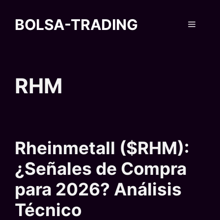
Saltar
al
BOLSA-TRADING
Menú
contenido
RHM
Rheinmetall ($RHM):
¿Señales de Compra
para 2026? Análisis
Técnico