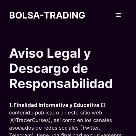
Saltar
al
BOLSA-TRADING
Menú
contenido
Aviso Legal y
Descargo de
Responsabilidad
1. Finalidad Informativa y Educativa
El
contenido publicado en este sitio web
(@TraderCurses), así como en los canales
asociados de redes sociales (Twitter,
Telegram), tiene una finalidad exclusivamente