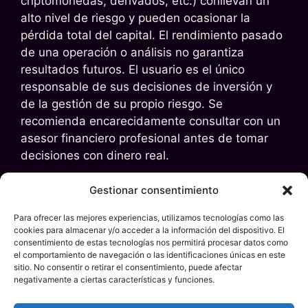
criptomonedas, derivados, etc.) conllevan un
alto nivel de riesgo y pueden ocasionar la
pérdida total del capital. El rendimiento pasado
de una operación o análisis no garantiza
resultados futuros. El usuario es el único
responsable de sus decisiones de inversión y
de la gestión de su propio riesgo. Se
recomienda encarecidamente consultar con un
asesor financiero profesional antes de tomar
decisiones con dinero real.
4. Exención de Responsabilidad
Pep Curses
Gestionar consentimiento
declina toda responsabilidad por las pérdidas o
Para ofrecer las mejores experiencias, utilizamos tecnologías como las
daños, directos o indirectos, que puedan
cookies para almacenar y/o acceder a la información del dispositivo. El
derivarse del uso de la información contenida
consentimiento de estas tecnologías nos permitirá procesar datos como
el comportamiento de navegación o las identificaciones únicas en este
en este sitio web. El usuario acepta que accede
sitio. No consentir o retirar el consentimiento, puede afectar
y utiliza este contenido bajo su propia y
negativamente a ciertas características y funciones.
exclusiva responsabilidad.