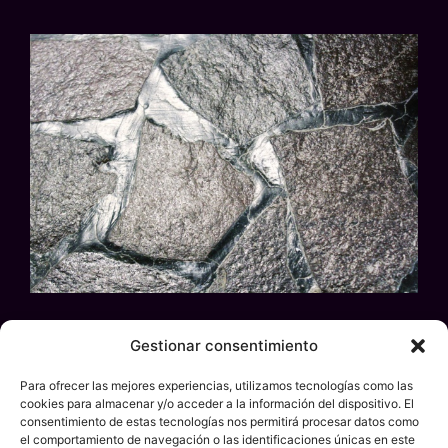
El 2025 está siendo un año histórico para
Gestionar consentimiento
invertir en metales preciosos. Aunque el Oro ha
Para ofrecer las mejores experiencias, utilizamos tecnologías como las
acaparado los titulares durante gran parte del
cookies para almacenar y/o acceder a la información del dispositivo. El
año, sus «hermanos pequeños», la Plata y el
consentimiento de estas tecnologías nos permitirá procesar datos como
el comportamiento de navegación o las identificaciones únicas en este
Platino, han puesto el turbo en la recta final,